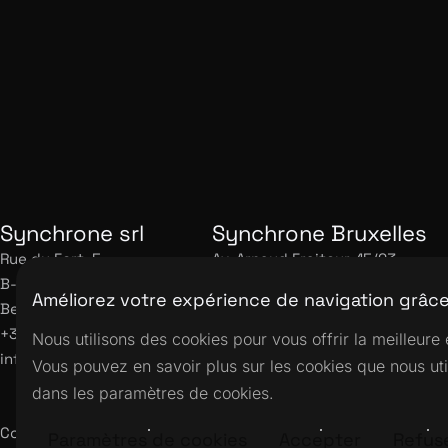
Lire l'article
Synchrone srl
Synchrone Bruxelles
Rue du Fort, 5
Av. Arnaud Fraiteur, 15/23
B-4671 Barchon
B-1050 Bruxelles
Améliorez votre expérience de navigation grâce
Belgique
Belgique
+32 43 44 00 03
Nous utilisons des cookies pour vous offrir la meilleure 
info@synchrone.be
Vous pouvez en savoir plus sur les cookies que nous uti
dans les paramètres de cookies.
Copyright
|
|
Polit
Paramètres de cookies
Accepter
Refus
© 2001-2026 Synchrone
Tous droits reservés