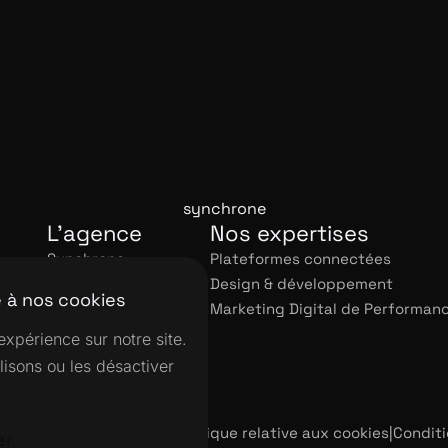
synchrone
L'agence
Nos expertises
Synchrone
Plateformes connectées
Réalisations
Design & développement
 à nos cookies
Avis clients
Marketing Digital de Performan
expérience sur notre site.
lisons ou les désactiver
ique de coonfidentialtié
|
Politique relative aux cookies
|
Conditi
er