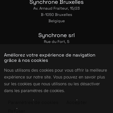
Synchrone Bruxelles
Av. Arnaud Fraiteur, 15/23
B-1050 Bruxelles
Belgique
Synchrone srl
Rue du Fort, 5
B-4671 Barchon
Belgique
Améliorez votre expérience de navigation
grâce à nos cookies
+32 43 44 00 03
info@synchrone.be
Nous utilisons des cookies pour vous offrir la meilleure
Facebook
Instagram
LinkedIn
CodeCast
expérience sur notre site. Vous pouvez en savoir plus
Copyright
sur les cookies que nous utilisons ou les désactiver
© 2001-2026 Synchrone
dans les paramètres de cookies.
Tous droits reservés
Paramètres de cookies
Accepter
Politique de coonfidentialtié
Politique relative aux cookies
Refuser
Conditions générales de vente