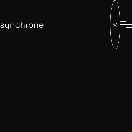
synchrone
Alma sur Flexo CMS, La
flexibilité du paiement en
plusieurs fois sur votre e-
commerce
Explorez comment Alma, intégrée à Flexo CMS, peut
transformer votre expérience client et dynamiser vos