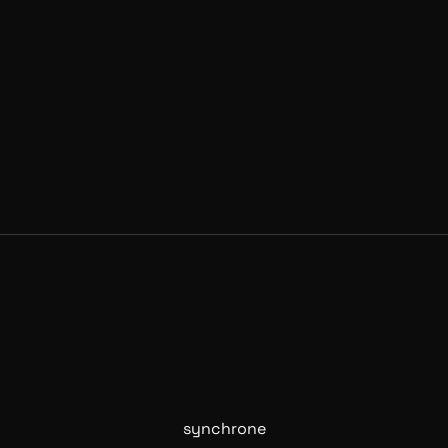
Prêt à transformer l'expérience de
paiement de vos clients ? Intégrez Alma
avec notre aide dès aujourd'hui.
Nous contacter
Retour aux news
synchrone