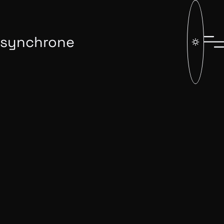
synchrone
News archivées
Ici, on partage ce qui nous fait avancer : des retours
d’expérience, des nouveautés du web, nos actualités en
interne ou des conseils concrets à appliquer à vos
projets. Un espace à lire, à explorer… et à suivre.