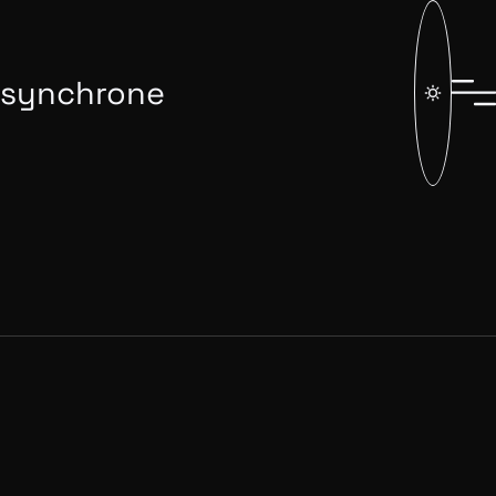
synchrone
En 2026, Synchrone fête ses
25 ans !
Cette année, notre agence célèbre ses 25 ans, un cap
important marqué par des centaines de projets, de
belles collaborations et une passion intacte pour le
digital. Pour l'occasion, nous avons réuni clients,